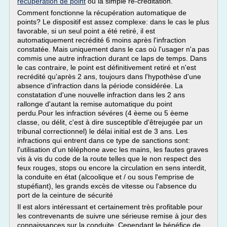
recuperation de point
ou la simple re-créditation.
Comment fonctionne la récupération automatique de
points? Le dispositif est assez complexe: dans le cas le plus
favorable, si un seul point a été retiré, il est
automatiquement recrédité 6 moins après l'infraction
constatée. Mais uniquement dans le cas où l'usager n'a pas
commis une autre infraction durant ce laps de temps. Dans
le cas contraire, le point est définitivement retiré et n'est
recrédité qu'après 2 ans, toujours dans l'hypothèse d'une
absence d'infraction dans la période considérée. La
constatation d'une nouvelle infraction dans les 2 ans
rallonge d'autant la remise automatique du point
perdu.Pour les infraction sévéres (4 èeme ou 5 èeme
classe, ou délit, c'est à dire susceptible d'êtrejugée par un
tribunal correctionnel) le délai initial est de 3 ans. Les
infractions qui entrent dans ce type de sanctions sont:
l'utilisation d'un téléphone avec les mains, les fautes graves
vis à vis du code de la route telles que le non respect des
feux rouges, stops ou encore la circulation en sens interdit,
la conduite en état (alcoolique et / ou sous l'emprise de
stupéfiant), les grands excès de vitesse ou l'absence du
port de la ceinture de sécurité
Il est alors intéressant et certainement très profitable pour
les contrevenants de suivre une sérieuse remise à jour des
connaissances sur la conduite. Cependant le bénéfice de