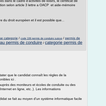
s dans le cadre d'activités de loisirs, le certificat de
tion selon article 3 lettre a OACP et aide-mémoire
 du droit européen et il est possible que...
se categorie
/
/
permis de
code 106 permis de conduire suisse
 au permis de conduire
categorie permis de
/
ter que le candidat connaît les règles de la
nibles ici .
 auprès des moniteurs et écoles de conduite ou des
Internet en ligne, etc..). Les informations
idat se fait au moyen d'un système informatique facile