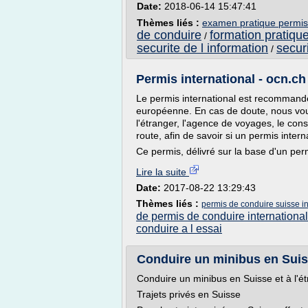
Date:
2018-06-14 15:47:41
Thèmes liés :
examen pratique permis
de conduire
formation pratiqu
/
securite de l information
secur
/
Permis international - ocn.ch
Le permis international est recommand
européenne. En cas de doute, nous vo
l'étranger, l'agence de voyages, le con
route, afin de savoir si un permis inter
Ce permis, délivré sur la base d'un perm
Lire la suite
Date:
2017-08-22 13:29:43
Thèmes liés :
permis de conduire suisse in
de permis de conduire international
conduire a l essai
Conduire un minibus en Suiss
Conduire un minibus en Suisse et à l'é
Trajets privés en Suisse