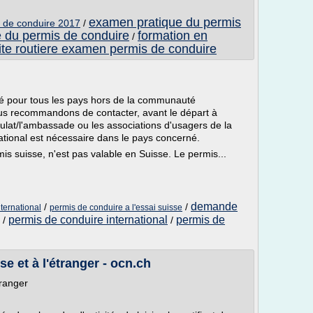
examen pratique du permis
 de conduire 2017
/
e du permis de conduire
formation en
/
ite routiere examen permis de conduire
é pour tous les pays hors de la communauté
us recommandons de contacter, avant le départ à
sulat/l'ambassade ou les associations d'usagers de la
national est nécessaire dans le pays concerné.
is suisse, n'est pas valable en Suisse. Le permis...
demande
/
/
ternational
permis de conduire a l'essai suisse
permis de conduire international
permis de
/
/
e et à l'étranger - ocn.ch
tranger