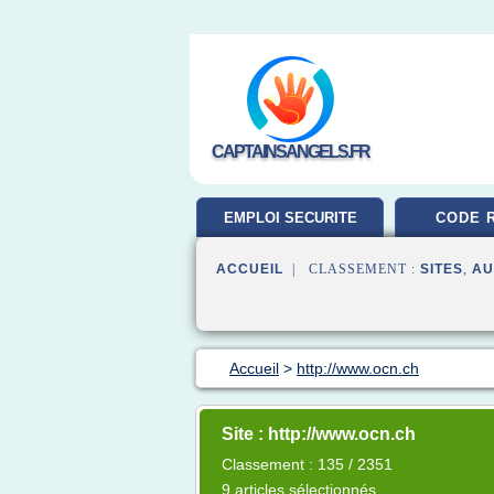
CAPTAINSANGELS.FR
EMPLOI SECURITE
CODE 
ACCUEIL
| CLASSEMENT :
SITES
,
AU
Accueil
>
http://www.ocn.ch
Site : http://www.ocn.ch
Classement : 135 / 2351
9 articles sélectionnés