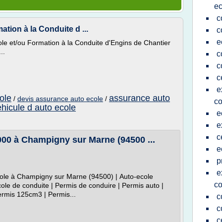
ec
c
tion à la Conduite d ...
c
e
le et/ou Formation à la Conduite d'Engins de Chantier
..
c
c
c
e
ole
assurance auto
/
devis assurance auto ecole
/
co
ehicule d auto ecole
e
e
c
00 à Champigny sur Marne (94500 ...
e
p
e
cole à Champigny sur Marne (94500) | Auto-ecole
co
le de conduite | Permis de conduire | Permis auto |
ermis 125cm3 | Permis...
c
c
c