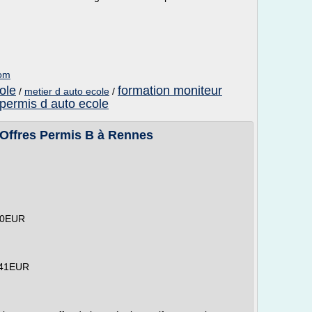
com
ole
formation moniteur
/
metier d auto ecole
/
permis d auto ecole
 Offres Permis B à Rennes
 30EUR
 41EUR