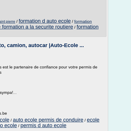
formation d auto ecole
/
/
formation
aint pierre
 formation a la securite routiere
formation
/
o, camion, autocar |Auto-Ecole ...
es est le partenaire de confiance pour votre permis de
s
 sympa!...
s.be
cole
auto ecole permis de conduire
ecole
/
/
to ecole
permis d auto ecole
/