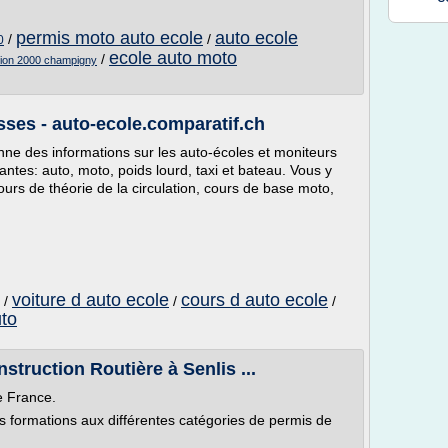
permis moto auto ecole
auto ecole
/
/
0
ecole auto moto
/
tion 2000 champigny
sses - auto-ecole.comparatif.ch
nne des informations sur les auto-écoles et moniteurs
antes: auto, moto, poids lourd, taxi et bateau. Vous y
urs de théorie de la circulation, cours de base moto,
voiture d auto ecole
cours d auto ecole
/
/
/
uto
nstruction Routière à Senlis ...
e France.
s formations aux différentes catégories de permis de