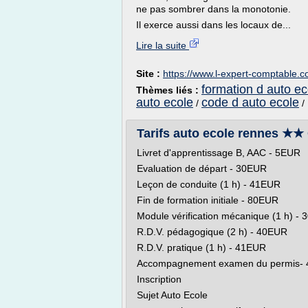
ne pas sombrer dans la monotonie.
Il exerce aussi dans les locaux de...
Lire la suite
Site :
https://www.l-expert-comptable.
formation d auto ec
Thèmes liés :
auto ecole
code d auto ecole
/
/
Tarifs auto ecole rennes ★★
Livret d'apprentissage B, AAC - 5EUR
Evaluation de départ - 30EUR
Leçon de conduite (1 h) - 41EUR
Fin de formation initiale - 80EUR
Module vérification mécanique (1 h) -
R.D.V. pédagogique (2 h) - 40EUR
R.D.V. pratique (1 h) - 41EUR
Accompagnement examen du permis-
Inscription
Sujet Auto Ecole