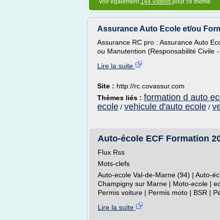
Voir également
144 Vidéos
pour ce thème
Assurance Auto Ecole et/ou Forma
Assurance RC pro : Assurance Auto Eco
ou Manutention (Responsabilité Civile -.
Lire la suite
Site :
http://rc.covassur.com
formation d auto ec
Thèmes liés :
ecole
vehicule d'auto ecole
v
/
/
Auto-école ECF Formation 20
Flux Rss
Mots-clefs
Auto-ecole Val-de-Marne (94) | Auto-é
Champigny sur Marne | Moto-ecole | eco
Permis voiture | Permis moto | BSR | P
Lire la suite