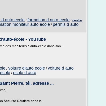
 d auto ecole
formation d auto ecole
/
/
centre
mation moniteur auto ecole
permis d auto
/
d’auto-école - YouTube
rme des moniteurs d'auto-école dans son...
ole
voiture d'auto ecole
voiture d auto
/
/
 ecole
ecole d auto
/
int Pierre, tél, adresse ...
fimo)
n Sécurité Routière dans la...