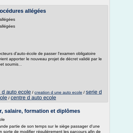
rocédures allégées
allégées
allégées
ecteurs d'auto-école de passer l'examen obligatoire
ient apporter le nouveau projet de décret validé par le
et soumis...
 d auto ecole
serie d
/
creation d une auto ecole
/
ole
centre d auto ecole
/
r, salaire, formation et diplômes
ole
ande partie de son temps sur le siège passager d'une
 en sorte de modifier régulièrement les parcours afin de