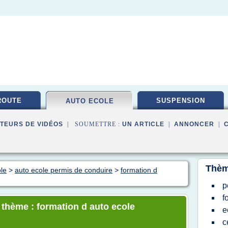
ROUTE
SUSPENSION
AUTO ECOLE
TEURS DE VIDÉOS
| SOUMETTRE :
UN ARTICLE
|
ANNONCER
|
Thèm
ole
>
auto ecole permis de conduire
>
formation d
p
f
e thème : formation d auto ecole
e
c