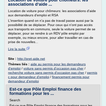
Location de voiture pour chômeurs: les
associations d’aide ...
Location de voiture pour chômeurs: les associations d'aide
aux demandeurs d'emploi et RSA
L'insertion quand on n'a pas de travail passe aussi par la
possibilité de se déplacer. Pour ceux qui n'ont pas accès
aux transports en communs, seule la voiture permet de se
déplacer, pour se rendre à un RDV pôle emploi par
exemple, ou mieux encore, pour aller travailler en cas de
prise de nouvelles...
Lire la suite
Site :
http://pret-aide.net
Thèmes liés :
aide au permis pour les demandeurs
d'emploi
/
voiture sans permis d'occasion pas cher
/
recherche voiture sans permis d'occasion pas cher
/
permis
c pour demandeur d'emploi
/
financement permis pour
demandeur d'emploi
Est-ce que Pôle Emploi finance des
formations pour les ...
Search
Est-ce que Pôle Emploi finance des formations pour les