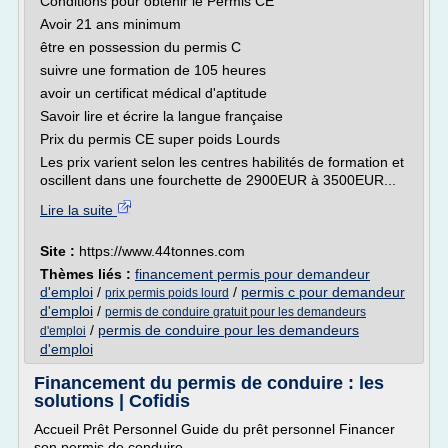
Conditions pour obtenir le Permis CE
Avoir 21 ans minimum
être en possession du permis C
suivre une formation de 105 heures
avoir un certificat médical d'aptitude
Savoir lire et écrire la langue française
Prix du permis CE super poids Lourds
Les prix varient selon les centres habilités de formation et
oscillent dans une fourchette de 2900EUR à 3500EUR...
Lire la suite
Site :
https://www.44tonnes.com
Thèmes liés :
financement permis pour demandeur
d'emploi
/
/
permis c pour demandeur
prix permis poids lourd
d'emploi
/
permis de conduire gratuit pour les demandeurs
/
permis de conduire pour les demandeurs
d'emploi
d'emploi
Financement du permis de conduire : les
solutions | Cofidis
Accueil Prêt Personnel Guide du prêt personnel Financer
son permis de conduire