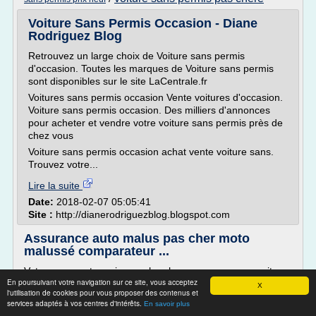
Voiture Sans Permis Occasion - Diane
Rodriguez Blog
Retrouvez un large choix de Voiture sans permis
d'occasion. Toutes les marques de Voiture sans permis
sont disponibles sur le site LaCentrale.fr
Voitures sans permis occasion Vente voitures d'occasion.
Voiture sans permis occasion. Des milliers d'annonces
pour acheter et vendre votre voiture sans permis près de
chez vous
Voiture sans permis occasion achat vente voiture sans.
Trouvez votre...
Lire la suite
Date:
2018-02-07 05:05:41
Site :
http://dianerodriguezblog.blogspot.com
Assurance auto malus pas cher moto
malussé comparateur ...
Votre comparateur si vous cherchez une assurance voiture
En poursuivant votre navigation sur ce site, vous acceptez
après résiliation et suspension de permis pour excès
X
l'utilisation de cookies pour vous proposer des contenus et
vitesse recevez un devis pour votre assurance voiture pour
services adaptés à vos centres d'intérêts.
En savoir plus
un tarif assurance pas cher en ligne