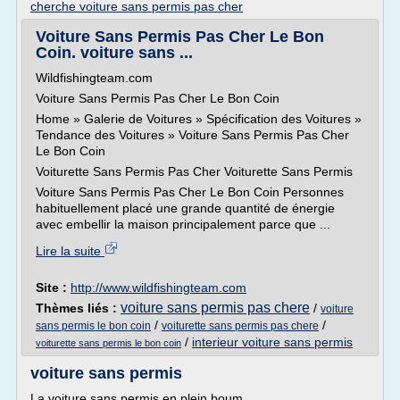
cherche voiture sans permis pas cher
Voiture Sans Permis Pas Cher Le Bon
Coin. voiture sans ...
Wildfishingteam.com
Voiture Sans Permis Pas Cher Le Bon Coin
Home » Galerie de Voitures » Spécification des Voitures »
Tendance des Voitures » Voiture Sans Permis Pas Cher
Le Bon Coin
Voiturette Sans Permis Pas Cher Voiturette Sans Permis
Voiture Sans Permis Pas Cher Le Bon Coin Personnes
habituellement placé une grande quantité de énergie
avec embellir la maison principalement parce que ...
Lire la suite
Site :
http://www.wildfishingteam.com
voiture sans permis pas chere
Thèmes liés :
/
voiture
/
/
sans permis le bon coin
voiturette sans permis pas chere
/
interieur voiture sans permis
voiturette sans permis le bon coin
voiture sans permis
La voiture sans permis en plein boum.