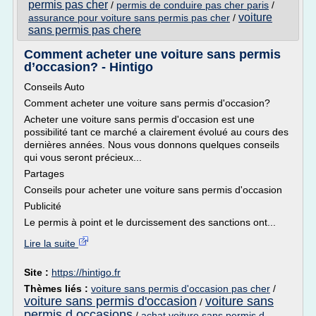
permis pas cher
/
permis de conduire pas cher paris
/
voiture
assurance pour voiture sans permis pas cher
/
sans permis pas chere
Comment acheter une voiture sans permis
d’occasion? - Hintigo
Conseils Auto
Comment acheter une voiture sans permis d'occasion?
Acheter une voiture sans permis d'occasion est une
possibilité tant ce marché a clairement évolué au cours des
dernières années. Nous vous donnons quelques conseils
qui vous seront précieux...
Partages
Conseils pour acheter une voiture sans permis d'occasion
Publicité
Le permis à point et le durcissement des sanctions ont...
Lire la suite
Site :
https://hintigo.fr
Thèmes liés :
voiture sans permis d'occasion pas cher
/
voiture sans permis d'occasion
voiture sans
/
permis d occasions
/
achat voiture sans permis d