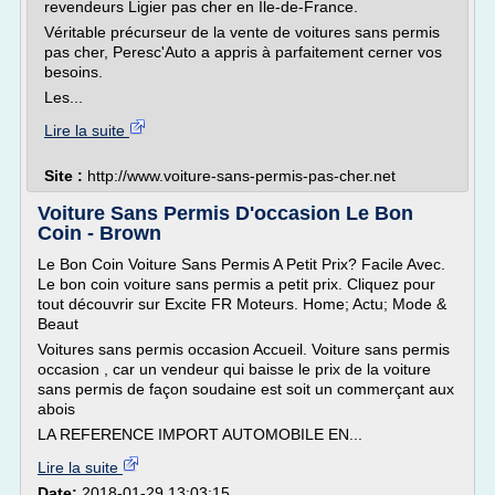
revendeurs Ligier pas cher en Ile-de-France.
Véritable précurseur de la vente de voitures sans permis
pas cher, Peresc'Auto a appris à parfaitement cerner vos
besoins.
Les...
Lire la suite
Site :
http://www.voiture-sans-permis-pas-cher.net
Voiture Sans Permis D'occasion Le Bon
Coin - Brown
Le Bon Coin Voiture Sans Permis A Petit Prix? Facile Avec.
Le bon coin voiture sans permis a petit prix. Cliquez pour
tout découvrir sur Excite FR Moteurs. Home; Actu; Mode &
Beaut
Voitures sans permis occasion Accueil. Voiture sans permis
occasion , car un vendeur qui baisse le prix de la voiture
sans permis de façon soudaine est soit un commerçant aux
abois
LA REFERENCE IMPORT AUTOMOBILE EN...
Lire la suite
Date:
2018-01-29 13:03:15