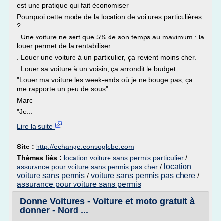
est une pratique qui fait économiser
Pourquoi cette mode de la location de voitures particulières
?
. Une voiture ne sert que 5% de son temps au maximum : la
louer permet de la rentabiliser.
. Louer une voiture à un particulier, ça revient moins cher.
. Louer sa voiture à un voisin, ça arrondit le budget.
"Louer ma voiture les week-ends où je ne bouge pas, ça
me rapporte un peu de sous"
Marc
"Je...
Lire la suite
Site :
http://echange.consoglobe.com
Thèmes liés :
location voiture sans permis particulier
/
location
assurance pour voiture sans permis pas cher
/
voiture sans permis
voiture sans permis pas chere
/
/
assurance pour voiture sans permis
Donne Voitures - Voiture et moto gratuit à
donner - Nord ...