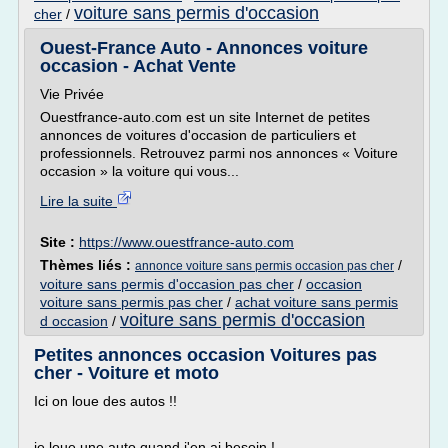
voiture sans permis d'occasion
cher
/
Ouest-France Auto - Annonces voiture
occasion - Achat Vente
Vie Privée
Ouestfrance-auto.com est un site Internet de petites
annonces de voitures d'occasion de particuliers et
professionnels. Retrouvez parmi nos annonces « Voiture
occasion » la voiture qui vous...
Lire la suite
Site :
https://www.ouestfrance-auto.com
Thèmes liés :
/
annonce voiture sans permis occasion pas cher
voiture sans permis d'occasion pas cher
/
occasion
voiture sans permis pas cher
/
achat voiture sans permis
voiture sans permis d'occasion
d occasion
/
Petites annonces occasion Voitures pas
cher - Voiture et moto
Ici on loue des autos !!
je loue une auto quand j'en ai besoin !