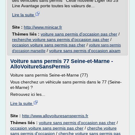
des véhicules sans permis Cette nouvelle Ligier Ixo JS
Line Avantage porte toutes les valeurs de...
Lire la suite
Site :
http://www.minicar.fr
Thèmes liés :
voiture sans permis d'occasion pas cher
/
recherche voiture sans permis d'occasion pas cher
/
occasion voiture sans permis pas cher
/
voiture sans permis
/
voiture sans permis d'occasion aixam
d'occasion marseille
Voiture sans permis 77 Seine-et-Marne -
AlloVoitureSansPermis
Voiture sans permis Seine-et-Marne (77)
Vous cherchez un véhicule sans permis dans le 77 (Seine-
et-Marne) ?
Retrouvez ici les...
Lire la suite
Site :
http://www.allovoituresanspermis.fr
Thèmes liés :
voiture sans permis d'occasion pas cher
/
occasion voiture sans permis pas cher
/
cherche voiture
sans permis d'occasion
/
cherche voiture sans permis pas