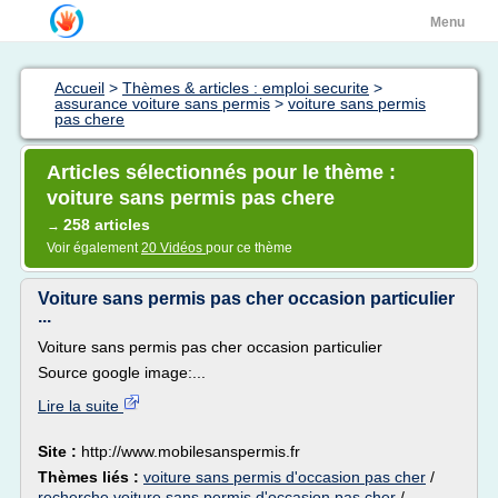
Menu
Accueil
>
Thèmes & articles : emploi securite
>
assurance voiture sans permis
>
voiture sans permis
pas chere
Articles sélectionnés pour le thème :
voiture sans permis pas chere
258 articles
→
Voir également
20 Vidéos
pour ce thème
Voiture sans permis pas cher occasion particulier
...
Voiture sans permis pas cher occasion particulier
Source google image:...
Lire la suite
Site :
http://www.mobilesanspermis.fr
Thèmes liés :
voiture sans permis d'occasion pas cher
/
recherche voiture sans permis d'occasion pas cher
/