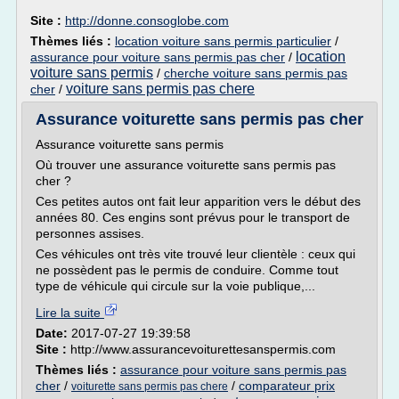
Site :
http://donne.consoglobe.com
Thèmes liés :
location voiture sans permis particulier
/
location
assurance pour voiture sans permis pas cher
/
voiture sans permis
/
cherche voiture sans permis pas
voiture sans permis pas chere
cher
/
Assurance voiturette sans permis pas cher
Assurance voiturette sans permis
Où trouver une assurance voiturette sans permis pas
cher ?
Ces petites autos ont fait leur apparition vers le début des
années 80. Ces engins sont prévus pour le transport de
personnes assises.
Ces véhicules ont très vite trouvé leur clientèle : ceux qui
ne possèdent pas le permis de conduire. Comme tout
type de véhicule qui circule sur la voie publique,...
Lire la suite
Date:
2017-07-27 19:39:58
Site :
http://www.assurancevoiturettesanspermis.com
Thèmes liés :
assurance pour voiture sans permis pas
cher
/
/
comparateur prix
voiturette sans permis pas chere