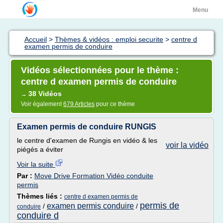
Menu
Accueil
>
Thèmes & vidéos : emploi securite
>
centre d
examen permis de conduire
Vidéos sélectionnées pour le thème :
centre d examen permis de conduire
38 Vidéos
→
Voir également
679 Articles
pour ce thème
Examen permis de conduire RUNGIS
le centre d'examen de Rungis en vidéo & les
voir la vidéo
piégés a éviter
Voir la suite
Par :
Move Drive Formation Vidéo conduite
permis
Thèmes liés :
centre d examen permis de
permis de
examen permis conduire
/
/
conduire
conduire d