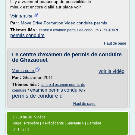
IL y a vraiment beaucoup de possibilités le
mieux est encore d'allé sur place voir .
Voir la suite
Par :
Move Drive Formation Vidéo conduite permis
examen
Thèmes liés :
/
centre d examen permis de conduire
permis conduire
Haut de page
Le centre d'examen de permis de conduire
de Ghazaouet
Voir la suite
voir la vidéo
Par :
Ghazaouet2011
Thèmes liés :
centre d examen permis de
examen permis conduire
/
/
conduire
permis de conduire d
Haut de page
1 - 10 de 38 Vidéos
Page : Première | < Précédente |
Suivante
> |
Dernière
0
|
1
|
2
|
3