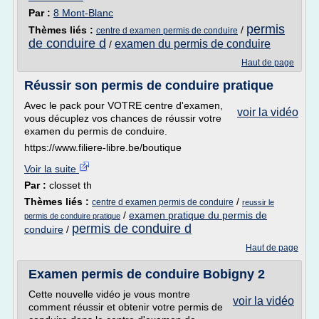
Par :
8 Mont-Blanc
permis
Thèmes liés :
/
centre d examen permis de conduire
de conduire d
examen du permis de conduire
/
Haut de page
Réussir son permis de conduire pratique
Avec le pack pour VOTRE centre d'examen,
voir la vidéo
vous décuplez vos chances de réussir votre
examen du permis de conduire.
https://www.filiere-libre.be/boutique
Voir la suite
Par :
closset th
Thèmes liés :
/
centre d examen permis de conduire
reussir le
/
examen pratique du permis de
permis de conduire pratique
permis de conduire d
conduire
/
Haut de page
Examen permis de conduire Bobigny 2
Cette nouvelle vidéo je vous montre
voir la vidéo
comment réussir et obtenir votre permis de