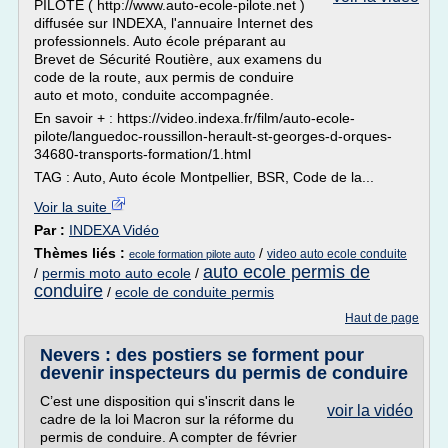
PILOTE ( http://www.auto-ecole-pilote.net )
diffusée sur INDEXA, l'annuaire Internet des
professionnels. Auto école préparant au
Brevet de Sécurité Routière, aux examens du
code de la route, aux permis de conduire
auto et moto, conduite accompagnée.
En savoir + : https://video.indexa.fr/film/auto-ecole-
pilote/languedoc-roussillon-herault-st-georges-d-orques-
34680-transports-formation/1.html
TAG : Auto, Auto école Montpellier, BSR, Code de la...
Voir la suite
Par :
INDEXA Vidéo
Thèmes liés :
/
video auto ecole conduite
ecole formation pilote auto
auto ecole permis de
/
permis moto auto ecole
/
conduire
/
ecole de conduite permis
Haut de page
Nevers : des postiers se forment pour
devenir inspecteurs du permis de conduire
C’est une disposition qui s'inscrit dans le
voir la vidéo
cadre de la loi Macron sur la réforme du
permis de conduire. A compter de février