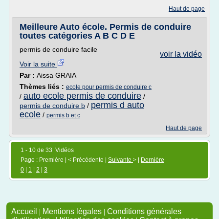
Haut de page
Meilleure Auto école. Permis de conduire
toutes catégories A B C D E
permis de conduire facile
voir la vidéo
Voir la suite
Par :
Aissa GRAIA
Thèmes liés :
ecole pour permis de conduire c
auto ecole permis de conduire
/
/
permis d auto
permis de conduire b
/
ecole
/
permis b et c
Haut de page
1 - 10 de 33 Vidéos
Page : Première | < Précédente |
Suivante
> |
Dernière
0
|
1
|
2
|
3
Accueil
|
Mentions légales
|
Conditions générales