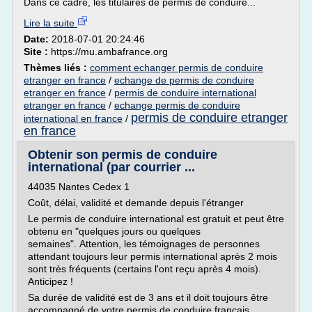
Dans ce cadre, les titulaires de permis de conduire...
Lire la suite
Date:
2018-07-01 20:24:46
Site :
https://mu.ambafrance.org
Thèmes liés :
comment echanger permis de conduire
etranger en france
/
echange de permis de conduire
etranger en france
/
permis de conduire international
etranger en france
/
echange permis de conduire
permis de conduire etranger
international en france
/
en france
Obtenir son permis de conduire
international (par courrier ...
44035 Nantes Cedex 1
Coût, délai, validité et demande depuis l'étranger
Le permis de conduire international est gratuit et peut être
obtenu en "quelques jours ou quelques
semaines". Attention, les témoignages de personnes
attendant toujours leur permis international après 2 mois
sont très fréquents (certains l'ont reçu après 4 mois).
Anticipez !
Sa durée de validité est de 3 ans et il doit toujours être
accompagné de votre permis de conduire français.