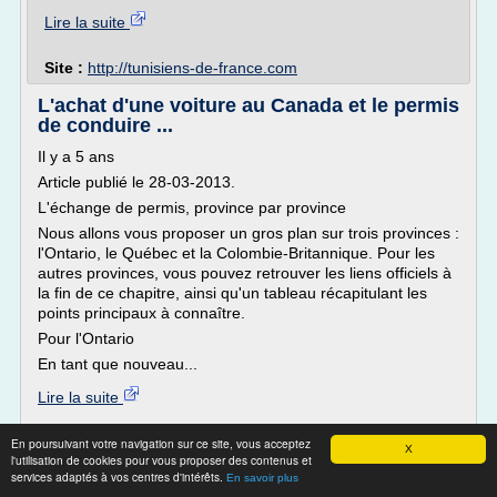
Lire la suite
Site :
http://tunisiens-de-france.com
L'achat d'une voiture au Canada et le permis
de conduire ...
Il y a 5 ans
Article publié le 28-03-2013.
L'échange de permis, province par province
Nous allons vous proposer un gros plan sur trois provinces :
l'Ontario, le Québec et la Colombie-Britannique. Pour les
autres provinces, vous pouvez retrouver les liens officiels à
la fin de ce chapitre, ainsi qu'un tableau récapitulant les
points principaux à connaître.
Pour l'Ontario
En tant que nouveau...
Lire la suite
Site :
https://pvtistes.net
En poursuivant votre navigation sur ce site, vous acceptez
X
l'utilisation de cookies pour vous proposer des contenus et
services adaptés à vos centres d'intérêts.
Permis de conduire - La France à Taiwan -
En savoir plus