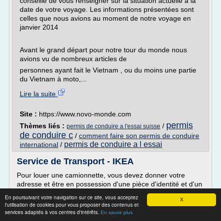
conseille de vous renseigner sur la situation actuelle à la
date de votre voyage. Les informations présentées sont
celles que nous avions au moment de notre voyage en
janvier 2014
Avant le grand départ pour notre tour du monde nous
avions vu de nombreux articles de
personnes ayant fait le Vietnam , ou du moins une partie
du Vietnam à moto,...
Lire la suite
Site :
https://www.novo-monde.com
permis
Thèmes liés :
/
permis de conduire a l'essai suisse
de conduire c
/
comment faire son permis de conduire
permis de conduire a l essai
international
/
Service de Transport - IKEA
Pour louer une camionnette, vous devez donner votre
adresse et être en possession d'une pièce d'identité et d'un
permis de conduire délivré dans l'un des pays de l'UE* ou
En poursuivant votre navigation sur ce site, vous acceptez
X
de l'AELE**, ou un permis de conduire international
l'utilisation de cookies pour vous proposer des contenus et
accompagné d'un document officiel attestant sa validité en
services adaptés à vos centres d'intérêts.
En savoir plus
Belgique. Les permis de conduire provisoires ne sont PAS