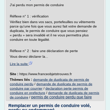
J'ai perdu mon permis de conduire
Réflexe n° 1 : vérification
Vérifiez bien dans vos sacs, portefeuilles ou vêtements
parce qu'une fois que vous aurez fait votre demande de
duplicata, le permis de conduire que vous pensiez
« perdu » sera invalidé et il ne vous permettra plus
conduire en toute légalité.
Réflexe n° 2 : faire une déclaration de perte
Vous devez déclarer la...
Lire la suite
Site :
https://www.franceobjetstrouves.fr
Thèmes liés :
demande de duplicata de permis de
conduire perdu
/
demande de duplicata de permis de
conduire par courrier
/
declaration perte permis de
conduire en prefecture
/
demande de duplicata de permis
permis de conduire perdu que faire
de conduire
/
Remplacer un permis de conduire volé,