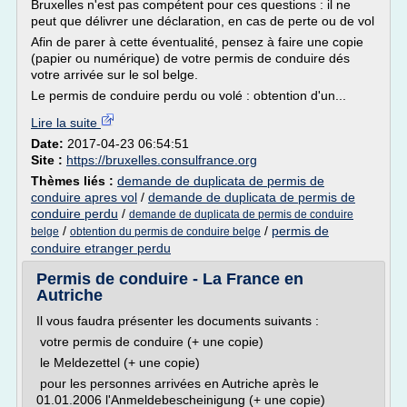
Bruxelles n'est pas compétent pour ces questions : il ne
peut que délivrer une déclaration, en cas de perte ou de vol
Afin de parer à cette éventualité, pensez à faire une copie
(papier ou numérique) de votre permis de conduire dés
votre arrivée sur le sol belge.
Le permis de conduire perdu ou volé : obtention d'un...
Lire la suite
Date:
2017-04-23 06:54:51
Site :
https://bruxelles.consulfrance.org
Thèmes liés :
demande de duplicata de permis de
conduire apres vol
/
demande de duplicata de permis de
conduire perdu
/
demande de duplicata de permis de conduire
/
/
permis de
belge
obtention du permis de conduire belge
conduire etranger perdu
Permis de conduire - La France en
Autriche
Il vous faudra présenter les documents suivants :
votre permis de conduire (+ une copie)
le Meldezettel (+ une copie)
pour les personnes arrivées en Autriche après le
01.01.2006 l'Anmeldebescheinigung (+ une copie)