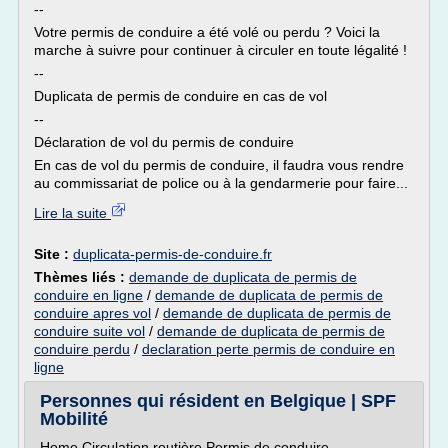
--
Votre permis de conduire a été volé ou perdu ? Voici la
marche à suivre pour continuer à circuler en toute légalité !
--
Duplicata de permis de conduire en cas de vol
--
Déclaration de vol du permis de conduire
En cas de vol du permis de conduire, il faudra vous rendre
au commissariat de police ou à la gendarmerie pour faire...
Lire la suite
Site :
duplicata-permis-de-conduire.fr
Thèmes liés :
demande de duplicata de permis de
conduire en ligne
/
demande de duplicata de permis de
conduire apres vol
/
demande de duplicata de permis de
conduire suite vol
/
demande de duplicata de permis de
conduire perdu
/
declaration perte permis de conduire en
ligne
Personnes qui résident en Belgique | SPF
Mobilité
Home Circulation routière Permis de conduire