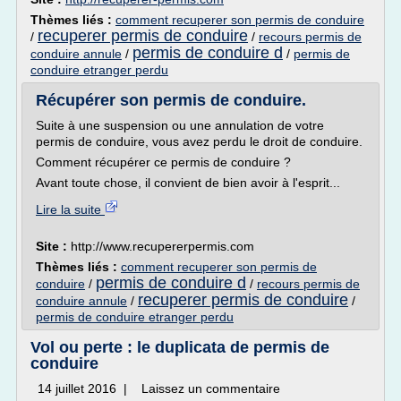
Thèmes liés :
comment recuperer son permis de conduire
recuperer permis de conduire
/
/
recours permis de
permis de conduire d
conduire annule
/
/
permis de
conduire etranger perdu
Récupérer son permis de conduire.
Suite à une suspension ou une annulation de votre
permis de conduire, vous avez perdu le droit de conduire.
Comment récupérer ce permis de conduire ?
Avant toute chose, il convient de bien avoir à l'esprit...
Lire la suite
Site :
http://www.recupererpermis.com
Thèmes liés :
comment recuperer son permis de
permis de conduire d
conduire
/
/
recours permis de
recuperer permis de conduire
conduire annule
/
/
permis de conduire etranger perdu
Vol ou perte : le duplicata de permis de
conduire
14 juillet 2016 | Laissez un commentaire