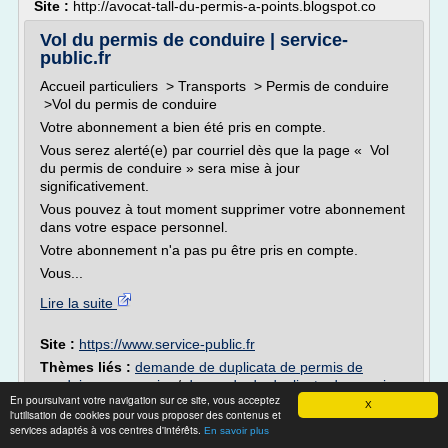
Site :
http://avocat-tall-du-permis-a-points.blogspot.co
Vol du permis de conduire | service-
public.fr
Accueil particuliers > Transports > Permis de conduire
>Vol du permis de conduire
Votre abonnement a bien été pris en compte.
Vous serez alerté(e) par courriel dès que la page « Vol
du permis de conduire » sera mise à jour
significativement.
Vous pouvez à tout moment supprimer votre abonnement
dans votre espace personnel.
Votre abonnement n'a pas pu être pris en compte.
Vous...
Lire la suite
Site :
https://www.service-public.fr
Thèmes liés :
demande de duplicata de permis de
conduire par courrier
/
demande de duplicata de permis
En poursuivant votre navigation sur ce site, vous acceptez
de conduire en ligne
/
demande de duplicata de permis
X
l'utilisation de cookies pour vous proposer des contenus et
de conduire apres vol
/
demande de duplicata de permis
services adaptés à vos centres d'intérêts.
En savoir plus
de conduire suite vol
/
demande de duplicata de permis