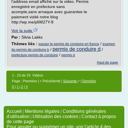
l'address email affiché sur la video. Permis
enregistré en prefecture sans
acompte,sans arnaque avec guarantee te
paiement visité notre blog
http://wp.me/p6M27Y-8
Voir la suite
Par :
Silvia Lakks
Thèmes liés :
/
passer le permis de conduire en france
examen
permis de conduire d
/
/
du permis de conduire b
/
prefecture permis de conduire
permis d
Haut de page
1 - 10 de 33 Vidéos
Page : Première | < Précédente |
Suivante
> |
Dernière
0
|
1
|
2
|
3
Accueil
|
Mentions légales
|
Conditions générales
d'utilisation
|
Utilisation des cookies
|
Contact à propos
de cette page
Pour ajouter ou supprimer un site, voir l'article 4 des