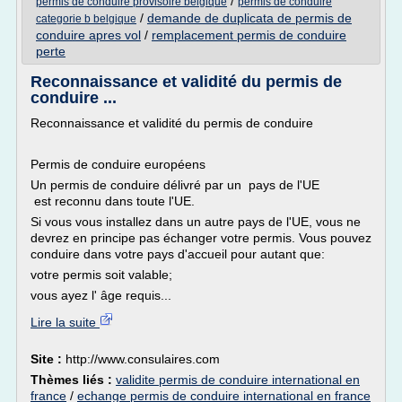
/
permis de conduire provisoire belgique
permis de conduire
/
demande de duplicata de permis de
categorie b belgique
conduire apres vol
/
remplacement permis de conduire
perte
Reconnaissance et validité du permis de
conduire ...
Reconnaissance et validité du permis de conduire
Permis de conduire européens
Un permis de conduire délivré par un pays de l'UE
est reconnu dans toute l'UE.
Si vous vous installez dans un autre pays de l'UE, vous ne
devrez en principe pas échanger votre permis. Vous pouvez
conduire dans votre pays d'accueil pour autant que:
votre permis soit valable;
vous ayez l' âge requis...
Lire la suite
Site :
http://www.consulaires.com
Thèmes liés :
validite permis de conduire international en
france
/
echange permis de conduire international en france