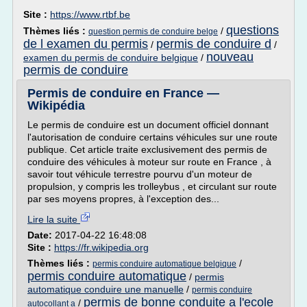
Site :
https://www.rtbf.be
questions
Thèmes liés :
/
question permis de conduire belge
de l examen du permis
permis de conduire d
/
/
nouveau
examen du permis de conduire belgique
/
permis de conduire
Permis de conduire en France —
Wikipédia
Le permis de conduire est un document officiel donnant
l'autorisation de conduire certains véhicules sur une route
publique. Cet article traite exclusivement des permis de
conduire des véhicules à moteur sur route en France , à
savoir tout véhicule terrestre pourvu d'un moteur de
propulsion, y compris les trolleybus , et circulant sur route
par ses moyens propres, à l'exception des...
Lire la suite
Date:
2017-04-22 16:48:08
Site :
https://fr.wikipedia.org
Thèmes liés :
/
permis conduire automatique belgique
permis conduire automatique
/
permis
automatique conduire une manuelle
/
permis conduire
permis de bonne conduite a l'ecole
/
autocollant a