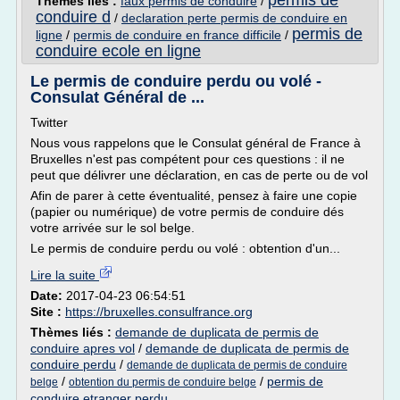
permis de
Thèmes liés :
faux permis de conduire
/
conduire d
/
declaration perte permis de conduire en
permis de
ligne
/
permis de conduire en france difficile
/
conduire ecole en ligne
Le permis de conduire perdu ou volé -
Consulat Général de ...
Twitter
Nous vous rappelons que le Consulat général de France à
Bruxelles n'est pas compétent pour ces questions : il ne
peut que délivrer une déclaration, en cas de perte ou de vol
Afin de parer à cette éventualité, pensez à faire une copie
(papier ou numérique) de votre permis de conduire dés
votre arrivée sur le sol belge.
Le permis de conduire perdu ou volé : obtention d'un...
Lire la suite
Date:
2017-04-23 06:54:51
Site :
https://bruxelles.consulfrance.org
Thèmes liés :
demande de duplicata de permis de
conduire apres vol
/
demande de duplicata de permis de
conduire perdu
/
demande de duplicata de permis de conduire
/
/
permis de
belge
obtention du permis de conduire belge
conduire etranger perdu