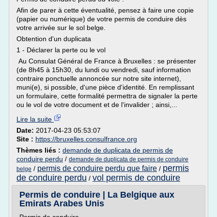
Afin de parer à cette éventualité, pensez à faire une copie
(papier ou numérique) de votre permis de conduire dès
votre arrivée sur le sol belge.
Obtention d'un duplicata
1 - Déclarer la perte ou le vol
Au Consulat Général de France à Bruxelles : se présenter
(de 8h45 à 15h30, du lundi ou vendredi, sauf information
contraire ponctuelle annoncée sur notre site internet),
muni(e), si possible, d'une pièce d'identité. En remplissant
un formulaire, cette formalité permettra de signaler la perte
ou le vol de votre document et de l'invalider ; ainsi,...
Lire la suite
Date:
2017-04-23 05:53:07
Site :
https://bruxelles.consulfrance.org
Thèmes liés :
demande de duplicata de permis de
conduire perdu
/
demande de duplicata de permis de conduire
permis
permis de conduire perdu que faire
/
/
belge
de conduire perdu
vol permis de conduire
/
Permis de conduire | La Belgique aux
Emirats Arabes Unis