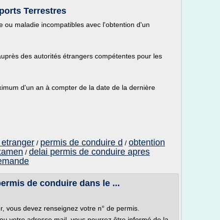
orts Terrestres
 ou maladie incompatibles avec l'obtention d'un
s auprès des autorités étrangers compétentes pour les
mum d'un an à compter de la date de la dernière
 etranger
permis de conduire d
obtention
/
/
examen
delai permis de conduire apres
/
demande
permis de conduire dans le ...
er, vous devez renseignez votre n° de permis.
ou votre adresse mail, vous pourrez être informé de la