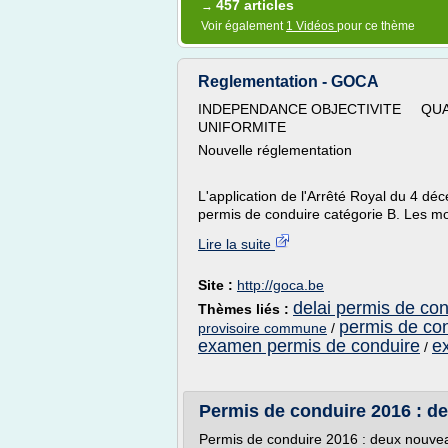
457 articles
→
Voir également
1 Vidéos
pour ce thème
Reglementation - GOCA
INDEPENDANCE OBJECTIV
UNIFORMITE
Nouvelle réglementation
L'application de l'Arrêté Royal du 4 dé
permis de conduire catégorie B. Les modi
Lire la suite
Site :
http://goca.be
delai permis de co
Thèmes liés :
permis de con
provisoire commune
/
examen permis de conduire
e
/
Permis de conduire 2016 : de
Permis de conduire 2016 : deux nouvea