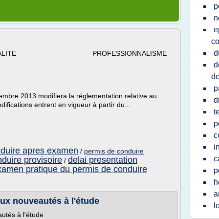
p
n
e
co
d
ITE QUALITE PROFESSIONNALISME
d
de
p
cembre 2013 modifiera la réglementation relative au
d
fications entrent en vigueur à partir du...
t
p
c
i
nduire apres examen
/
permis de conduire
c
duire provisoire
delai presentation
/
xamen pratique du permis de conduire
p
h
a
ux nouveautés à l'étude
l
utés à l'étude