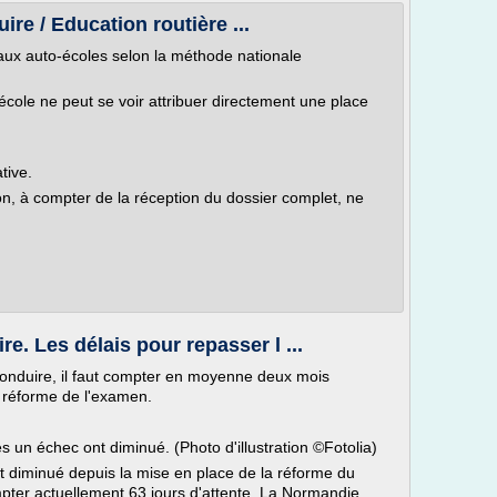
re / Education routière ...
aux auto-écoles selon la méthode nationale
école ne peut se voir attribuer directement une place
tive.
on, à compter de la réception du dossier complet, ne
. Les délais pour repasser l ...
onduire, il faut compter en moyenne deux mois
a réforme de l'examen.
s un échec ont diminué. (Photo d'illustration ©Fotolia)
t diminué depuis la mise en place de la réforme du
mpter actuellement 63 jours d'attente. La Normandie