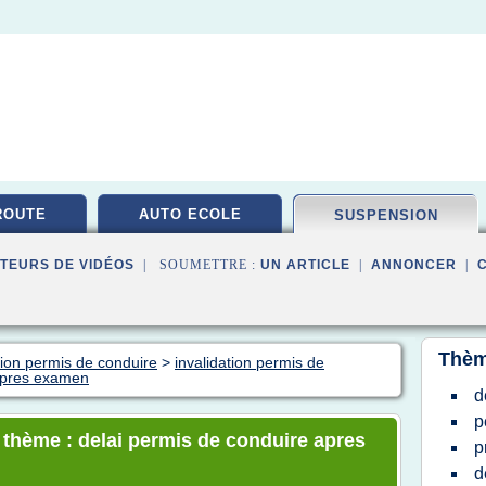
ROUTE
AUTO ECOLE
SUSPENSION
TEURS DE VIDÉOS
| SOUMETTRE :
UN ARTICLE
|
ANNONCER
|
Thèm
ion permis de conduire
>
invalidation permis de
 apres examen
d
p
e thème : delai permis de conduire apres
p
d