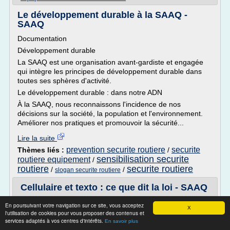
Le développement durable à la SAAQ -
SAAQ
Documentation
Développement durable
La SAAQ est une organisation avant-gardiste et engagée
qui intègre les principes de développement durable dans
toutes ses sphères d'activité.
Le développement durable : dans notre ADN
À la SAAQ, nous reconnaissons l'incidence de nos
décisions sur la société, la population et l'environnement.
Améliorer nos pratiques et promouvoir la sécurité...
Lire la suite
prevention securite routiere
securite
Thèmes liés :
/
sensibilisation securite
routiere equipement
/
routiere
securite routiere
/
/
slogan securite routiere
Cellulaire et texto : ce que dit la loi - SAAQ
Comportements - Distractions
En poursuivant votre navigation sur ce site, vous acceptez
X
l'utilisation de cookies pour vous proposer des contenus et
Ce que dit la loi
services adaptés à vos centres d'intérêts.
En savoir plus
La loi est très claire : quand on conduit on ne doit pas