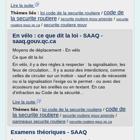
Lire la suite
code de
Thèmes liés :
loi code de la securite routiere
/
la securite routiere
/
/
securite routiere gouv amende
securite
/
securite routiere gouv
routiere gouv qc ca
En vélo : ce que dit la loi - SAAQ -
saaq.gouv.qc.ca
Moyens de déplacement - En vélo
Ce que dit la loi
En vélo, il y a des règles à respecter : la signalisation, les
feux de circulation... Il y a aussi des interdictions, comme
celles de circuler sur un trottoir - sauf en cas de nécessité
ou si la signalisation l'exige ou le permet - ou avec des
écouteurs sur les oreilles ou en textant. En cas
d'infraction au Code de la sécurité...
Lire la suite
code de
Thèmes liés :
loi code de la securite routiere
/
la securite routiere
/
/
securite routiere gouv amende
panneaux securite routiere
/
securite routiere gouv qc ca
Examens théoriques - SAAQ