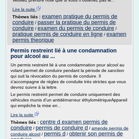
Veuillez prendre note que si vous n'obtenez pas le...
Lire la suite
examen pratique du permis de
Thèmes liés :
conduire
passer la pratique du permis de
/
conduire
examen du permis de conduire
/
/
pratique permis de conduire en ligne
examen
/
permis theorique
Permis restreint lié à une condamnation
pour alcool au ...
Un permis restreint lié à une condamnation pour alcool au
volant permet de conduire pendant la période de sanction
qui suit la révocation du permis de conduire. Il
s'accompagne de règles de conduite très strictes que vous
devrez suivre à la lettre.
Le permis restreint permet de conduire uniquement des
véhicules munis d'un antidémarreur éthylométriqueAppareil
qui empêche la mise en...
Lire la suite
centre d examen permis de
Thèmes liés :
conduire
permis de conduire d
/
/
amende permis de
permis d
obtenir son permis de
conduire alcool
/
/